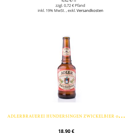
4,42 €
/1l
0,72 €
inkl. 19% MwSt.
,
exkl.
Versandkosten
In den Warenkorb
A
DLERBRAUEREI HUNDERSINGEN ZWICKELBIER 0,33 LTR. - 9 FLASCHEN
18,90 €