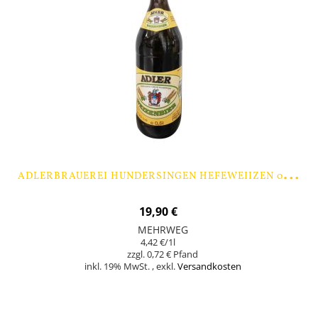
A
DLERBRAUEREI HUNDERSINGEN HEFEWEIIZEN 0,5 LTR. - 9 FLASCHEN
19,90 €
MEHRWEG
4,42 €
/1l
0,72 €
inkl. 19% MwSt.
,
exkl.
Versandkosten
Nicht auf Lager