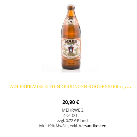
A
DLERBRAUEREI HUNDERSINGEN ROGGENBIER 0,5 LTR. - 9 FLASCHEN
20,90 €
MEHRWEG
4,64 €
/1l
0,72 €
inkl. 19% MwSt.
,
exkl.
Versandkosten
Nicht auf Lager