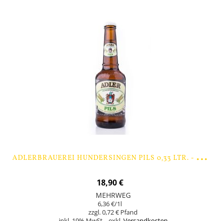
A
DLERBRAUEREI HUNDERSINGEN PILS 0,33 LTR. - 9 FLASCHEN
18,90 €
MEHRWEG
6,36 €
/1l
0,72 €
inkl. 19% MwSt.
,
exkl.
Versandkosten