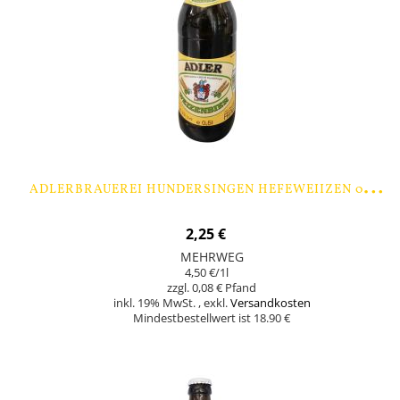
A
DLERBRAUEREI HUNDERSINGEN HEFEWEIIZEN 0,5 LTR. - 1 FLASCHE
2,25 €
MEHRWEG
4,50 €
/1l
0,08 €
inkl. 19% MwSt.
,
exkl.
Versandkosten
Mindestbestellwert ist 18.90 €
Nicht auf Lager