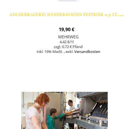
A
DLERBRAUEREI HUNDERSINGEN FESTBIER 0,5 LTR. - 9 FLASCHEN
19,90 €
MEHRWEG
4,42 €
/1l
0,72 €
inkl. 19% MwSt.
,
exkl.
Versandkosten
In den Warenkorb