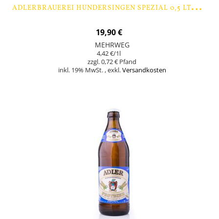
A
DLERBRAUEREI HUNDERSINGEN SPEZIAL 0,5 LTR. - 9 FLASCHEN
19,90 €
MEHRWEG
4,42 €
/1l
0,72 €
inkl. 19% MwSt.
,
exkl.
Versandkosten
In den Warenkorb