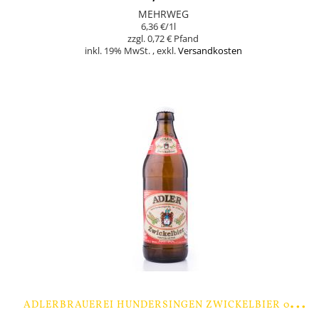
MEHRWEG
6,36 €
/1l
0,72 €
inkl. 19% MwSt.
,
exkl.
Versandkosten
In den Warenkorb
A
DLERBRAUEREI HUNDERSINGEN ZWICKELBIER 0,5 LTR. - 9 FLASCHEN