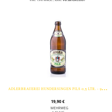
In den Warenkorb
A
DLERBRAUEREI HUNDERSINGEN PILS 0,5 LTR. - 9 FLASCHEN
19,90 €
MEHRWEG