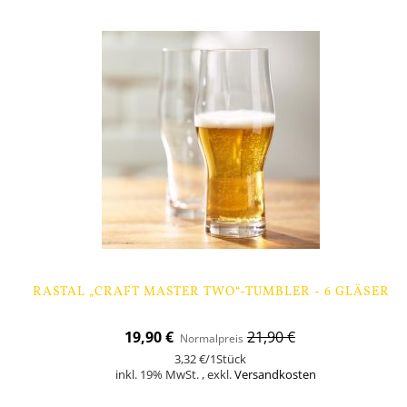
RASTAL „CRAFT MASTER TWO“-TUMBLER - 6 GLÄSER
Sonderangebot
19,90 €
21,90 €
Normalpreis
3,32 €
/1Stück
inkl. 19% MwSt.
,
exkl.
Versandkosten
In den Warenkorb