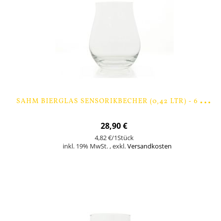
S
AHM BIERGLAS SENSORIKBECHER (0,42 LTR) - 6 STÜCK
28,90 €
4,82 €
/1Stück
inkl. 19% MwSt.
,
exkl.
Versandkosten
Nicht auf Lager