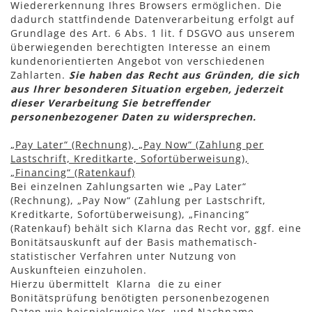
Wiedererkennung Ihres Browsers ermöglichen. Die
dadurch stattfindende Datenverarbeitung erfolgt auf
Grundlage des Art. 6 Abs. 1 lit. f DSGVO aus unserem
überwiegenden berechtigten Interesse an einem
kundenorientierten Angebot von verschiedenen
Zahlarten.
Sie haben das Recht aus Gründen, die sich
aus Ihrer besonderen Situation ergeben, jederzeit
dieser Verarbeitung Sie betreffender
personenbezogener Daten zu widersprechen.
„Pay Later“ (Rechnung), „Pay Now“ (Zahlung per
Lastschrift, Kreditkarte, Sofortüberweisung),
„Financing“ (Ratenkauf)
Bei einzelnen Zahlungsarten wie
„
Pay Later“
(Rechnung), „Pay Now“ (Zahlung per Lastschrift,
Kreditkarte, Sofortüberweisung), „Financing“
(Ratenkauf) behält sich Klarna das Recht vor, ggf. eine
Bonitätsauskunft auf der Basis mathematisch-
statistischer Verfahren unter Nutzung von
Auskunfteien einzuholen.
Hierzu übermittelt Klarna die zu einer
Bonitätsprüfung benötigten personenbezogenen
Daten wie beispielsweise Vor- und Nachname,