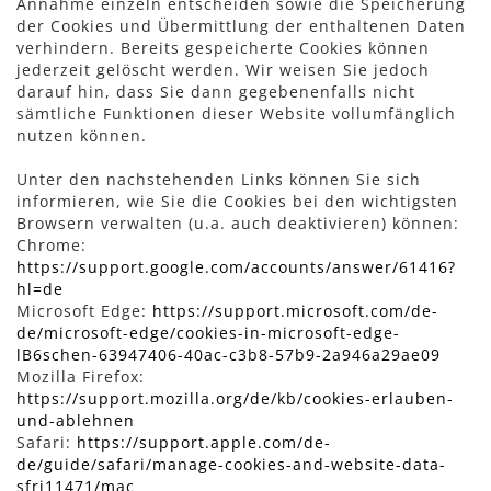
Annahme einzeln entscheiden sowie die Speicherung
der Cookies und Übermittlung der enthaltenen Daten
verhindern. Bereits gespeicherte Cookies können
jederzeit gelöscht werden. Wir weisen Sie jedoch
darauf hin, dass Sie dann gegebenenfalls nicht
sämtliche Funktionen dieser Website vollumfänglich
nutzen können.
Unter den nachstehenden Links können Sie sich
informieren, wie Sie die Cookies bei den wichtigsten
Browsern verwalten (u.a. auch deaktivieren) können:
Chrome:
https://support.google.com/accounts/answer/61416?
hl=de
Microsoft Edge:
https://support.microsoft.com/de-
de/microsoft-edge/cookies-in-microsoft-edge-
lB6schen-63947406-40ac-c3b8-57b9-2a946a29ae09
Mozilla Firefox:
https://support.mozilla.org/de/kb/cookies-erlauben-
und-ablehnen
Safari:
https://support.apple.com/de-
de/guide/safari/manage-cookies-and-website-data-
sfri11471/mac