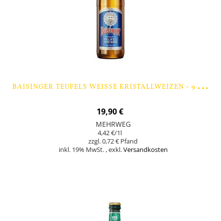
B
AISINGER TEUFELS WEISSE KRISTALLWEIZEN - 9 FLASCHEN
19,90 €
MEHRWEG
4,42 €
/1l
0,72 €
inkl. 19% MwSt.
,
exkl.
Versandkosten
In den Warenkorb