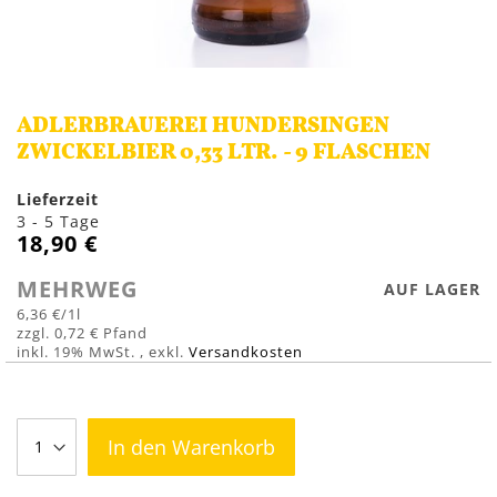
Zum
Anfang
ADLERBRAUEREI HUNDERSINGEN
der
Bildergalerie
ZWICKELBIER 0,33 LTR. - 9 FLASCHEN
springen
Lieferzeit
3 - 5 Tage
18,90 €
MEHRWEG
AUF LAGER
6,36 €
/1l
0,72 €
inkl. 19% MwSt.
,
exkl.
Versandkosten
In den Warenkorb