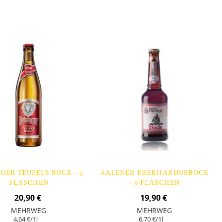
Nicht
auf
Lager
GER TEUFELS BOCK - 9
AALENER EBERHARDUSBOCK
FLASCHEN
- 9 FLASCHEN
20,90 €
19,90 €
MEHRWEG
MEHRWEG
4,64 €
/1l
6,70 €
/1l