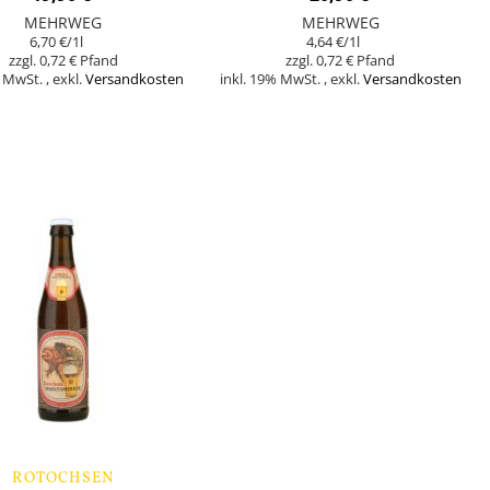
MEHRWEG
MEHRWEG
6,70 €
/1l
4,64 €
/1l
0,72 €
0,72 €
% MwSt.
,
exkl.
Versandkosten
inkl. 19% MwSt.
,
exkl.
Versandkosten
orb
In den Warenkorb
ROTOCHSEN