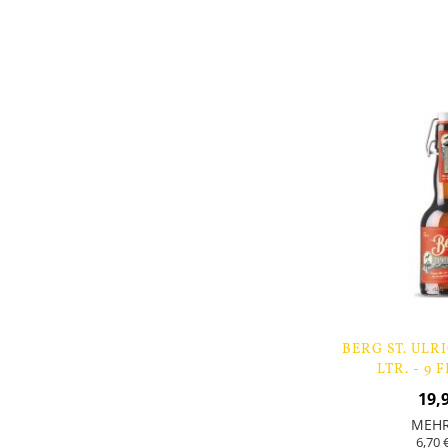
Nicht
auf
Lager
BERG ST. ULR
LTR. - 9
19,
MEH
6,70 