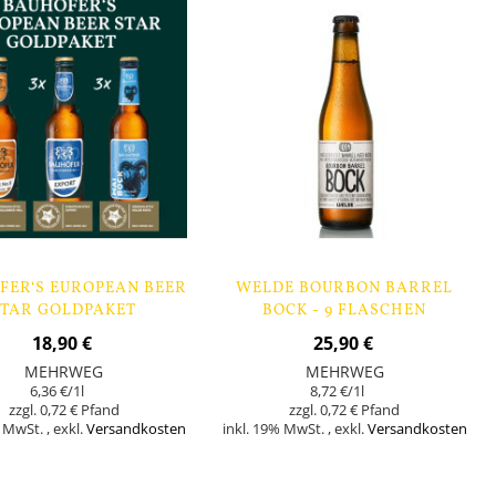
FER‘S EUROPEAN BEER
WELDE BOURBON BARREL
STAR GOLDPAKET
BOCK - 9 FLASCHEN
18,90 €
25,90 €
MEHRWEG
MEHRWEG
6,36 €
/1l
8,72 €
/1l
0,72 €
0,72 €
% MwSt.
,
exkl.
Versandkosten
inkl. 19% MwSt.
,
exkl.
Versandkosten
Nicht
orb
auf