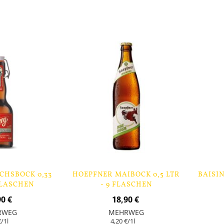
Nicht
Nicht
auf
auf
Lager
Lager
ICHSBOCK 0,33
HOEPFNER MAIBOCK 0,5 LTR
BAISIN
 FLASCHEN
- 9 FLASCHEN
90 €
18,90 €
RWEG
MEHRWEG
€
/1l
4,20 €
/1l