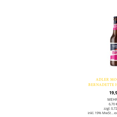
Lager
ADLER MO
BERNADETTE H
9 FLA
19,
MEH
6,70 
0,72
inkl. 19% MwSt.
,
e