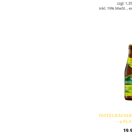
1,35
inkl. 19% MwSt.
,
e
Nicht
auf
Lager
DISTELHÄUSER
- 9 FL
19,