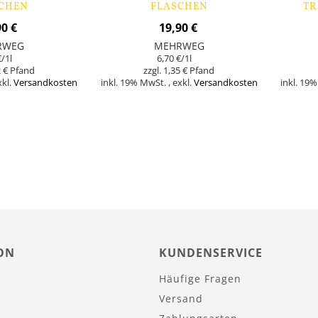
CHEN
FLASCHEN
TR
90 €
19,90 €
RWEG
MEHRWEG
€
/1l
6,70 €
/1l
 €
1,35 €
xkl.
Versandkosten
inkl. 19% MwSt.
,
exkl.
Versandkosten
inkl. 19
Nicht
Nicht
auf
auf
Lager
Lager
ON
KUNDENSERVICE
Häufige Fragen
Versand