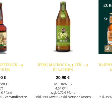
EFIBOCK - 9
BERG MAIBOCK 0,5 LTR. - 9
BAUHÖ
CHEN
FLASCHEN
90 €
20,90 €
RWEG
MEHRWEG
€
/1l
4,64 €
/1l
 €
0,72 €
xkl.
Versandkosten
inkl. 19% MwSt.
,
exkl.
Versandkosten
inkl. 19
Nicht
In den Warenk
auf