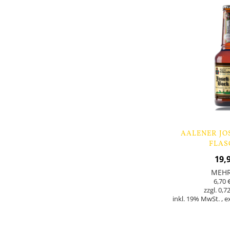
AALENER JOS
FLAS
19,
MEH
6,70 
0,72
inkl. 19% MwSt.
,
e
Nicht
auf