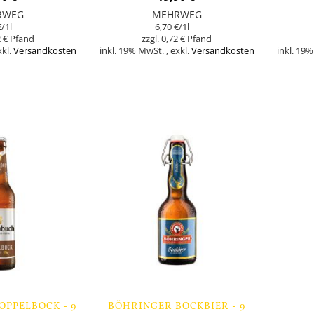
RWEG
MEHRWEG
€
/1l
6,70 €
/1l
 €
0,72 €
xkl.
Versandkosten
inkl. 19% MwSt.
,
exkl.
Versandkosten
inkl. 19
Nicht
In den Warenk
auf
Lager
PPELBOCK - 9
BÖHRINGER BOCKBIER - 9