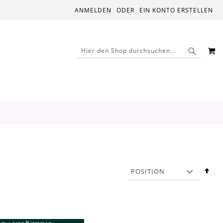
ANMELDEN
EIN KONTO ERSTELLEN
M
SUCHE
SUCHE
In
abs
Rei