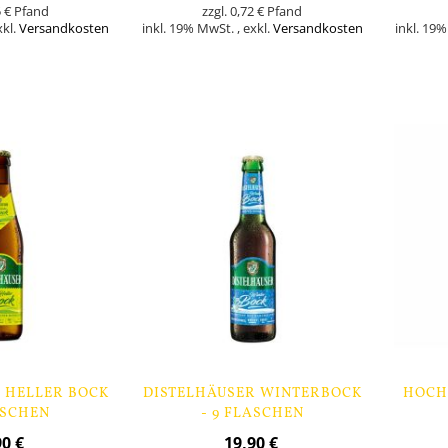
 €
0,72 €
xkl.
Versandkosten
inkl. 19% MwSt.
,
exkl.
Versandkosten
inkl. 19
Nicht
In den Warenk
auf
Lager
 HELLER BOCK
DISTELHÄUSER WINTERBOCK
HOCH
ASCHEN
- 9 FLASCHEN
90 €
19,90 €