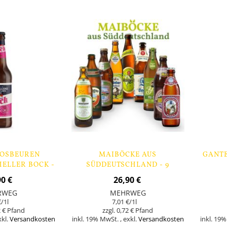
Lager
OSBEUREN
MAIBÖCKE AUS
GANTE
ELLER BOCK -
SÜDDEUTSCHLAND - 9
SCHEN
FLASCHEN
90 €
26,90 €
RWEG
MEHRWEG
€
/1l
7,01 €
/1l
 €
0,72 €
xkl.
Versandkosten
inkl. 19% MwSt.
,
exkl.
Versandkosten
inkl. 19