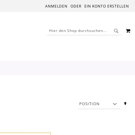
ANMELDEN
EIN KONTO ERSTELLEN
M
SUCHE
SUCHE
In
abs
Rei