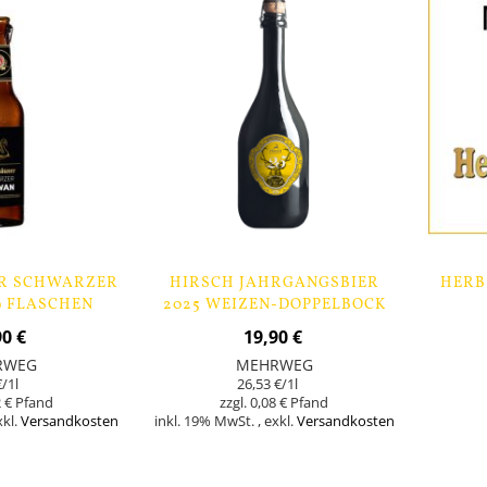
R SCHWARZER
HIRSCH JAHRGANGSBIER
HERB
9 FLASCHEN
2025 WEIZEN-DOPPELBOCK
0,75 LTR
90 €
19,90 €
RWEG
MEHRWEG
€
/1l
26,53 €
/1l
 €
0,08 €
xkl.
Versandkosten
inkl. 19% MwSt.
,
exkl.
Versandkosten
In den Warenk
Nicht
auf