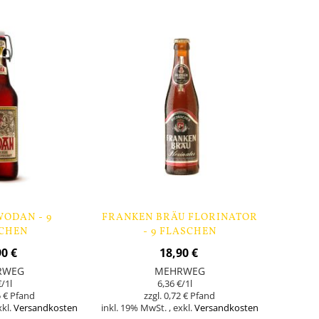
Lager
ODAN - 9
FRANKEN BRÄU FLORINATOR
CHEN
- 9 FLASCHEN
90 €
18,90 €
RWEG
MEHRWEG
€
/1l
6,36 €
/1l
 €
0,72 €
xkl.
Versandkosten
inkl. 19% MwSt.
,
exkl.
Versandkosten