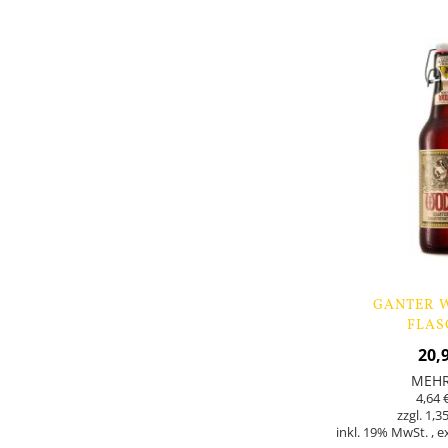
Lager
GANTER W
FLAS
20,
MEH
4,64 
1,35
inkl. 19% MwSt.
,
e