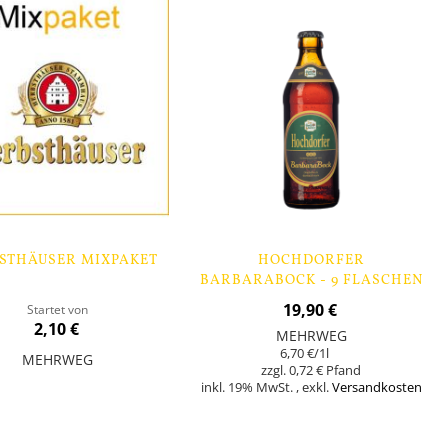
STHÄUSER MIXPAKET
HOCHDORFER
BARBARABOCK - 9 FLASCHEN
19,90 €
Startet von
2,10 €
MEHRWEG
6,70 €
/1l
MEHRWEG
0,72 €
inkl. 19% MwSt.
,
exkl.
Versandkosten
orb
In den Warenkorb