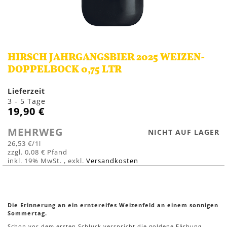
Zum
Anfang
HIRSCH JAHRGANGSBIER 2025 WEIZEN-
der
Bildergalerie
DOPPELBOCK 0,75 LTR
springen
Lieferzeit
3 - 5 Tage
19,90 €
MEHRWEG
NICHT AUF LAGER
26,53 €
/1l
0,08 €
inkl. 19% MwSt.
,
exkl.
Versandkosten
Die Erinnerung an ein erntereifes Weizenfeld an einem sonnigen
Sommertag.
Schon vor dem ersten Schluck verspricht die goldene Färbung