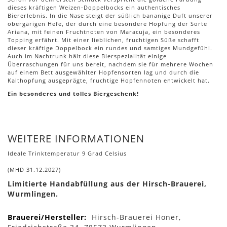
dieses kräftigen Weizen-Doppelbocks ein authentisches
Biererlebnis. In die Nase steigt der süßlich bananige Duft unserer
obergärigen Hefe, der durch eine besondere Hopfung der Sorte
Ariana, mit feinen Fruchtnoten von Maracuja, ein besonderes
Topping erfährt. Mit einer lieblichen, fruchtigen Süße schafft
dieser kräftige Doppelbock ein rundes und samtiges Mundgefühl.
Auch im Nachtrunk hält diese Bierspezialität einige
Überraschungen für uns bereit, nachdem sie für mehrere Wochen
auf einem Bett ausgewählter Hopfensorten lag und durch die
Kalthopfung ausgeprägte, fruchtige Hopfennoten entwickelt hat.
Ein besonderes und tolles Biergeschenk!
WEITERE INFORMATIONEN
Ideale Trinktemperatur 9 Grad Celsius
(MHD 31.12.2027)
Limitierte Handabfüllung aus der Hirsch-Brauerei,
Wurmlingen.
Mehr
Hirsch-Brauerei Honer,
Informationen