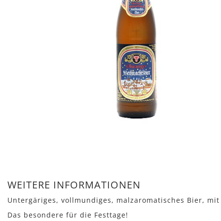
Zum
Anfang
WEITERE INFORMATIONEN
der
Untergäriges, vollmundiges, malzaromatisches Bier, mit
Bildergalerie
springen
Das besondere für die Festtage!