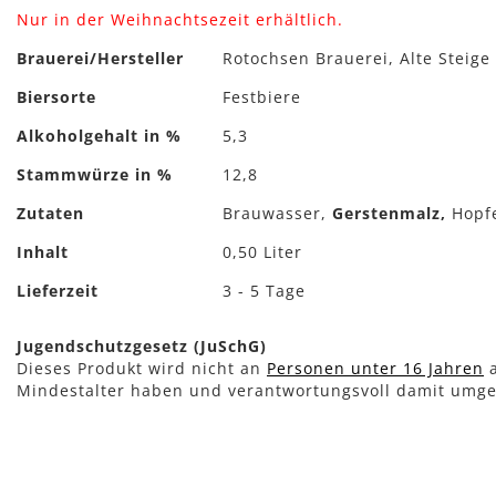
Nur in der Weihnachtsezeit erhältlich.
Mehr
Brauerei/Hersteller
Rotochsen Brauerei, Alte Steige
Informationen
Biersorte
Festbiere
Alkoholgehalt in %
5,3
Stammwürze in %
12,8
Zutaten
Brauwasser,
Gerstenmalz,
Hopf
Inhalt
0,50 Liter
Lieferzeit
3 - 5 Tage
Jugendschutzgesetz (JuSchG)
Dieses Produkt wird nicht an
Personen unter 16 Jahren
a
Mindestalter haben und verantwortungsvoll damit umg