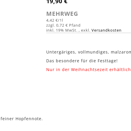
19,90 €
MEHRWEG
4,42 €
/1l
0,72 €
inkl. 19% MwSt.
,
exkl.
Versandkosten
Untergäriges, vollmundiges, malzarom
Das besondere für die Festtage!
Nur in der Weihnachtsezeit erhältlic
 feiner Hopfennote.