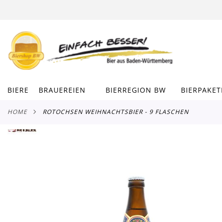
DIREKT
ZUM
INHALT
BIERE
BRAUEREIEN
BIERREGION BW
BIERPAKET
HOME
ROTOCHSEN WEIHNACHTSBIER - 9 FLASCHEN
Zum
Ende
der
Bildergalerie
springen