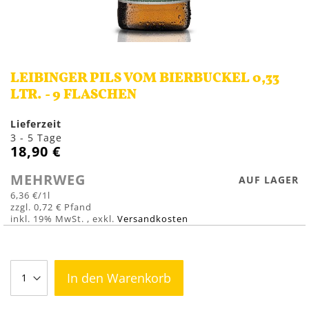
Zum
Anfang
LEIBINGER PILS VOM BIERBUCKEL 0,33
der
Bildergalerie
LTR. - 9 FLASCHEN
springen
Lieferzeit
3 - 5 Tage
18,90 €
MEHRWEG
AUF LAGER
6,36 €
/1l
0,72 €
inkl. 19% MwSt.
,
exkl.
Versandkosten
In den Warenkorb