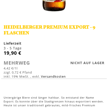
Zum
Anfang
HEIDELBERGER PREMIUM EXPORT - 9
der
Bildergalerie
FLASCHEN
springen
Lieferzeit
3 - 5 Tage
19,90 €
MEHRWEG
NICHT AUF LAGER
4,42 €
/1l
0,72 €
inkl. 19% MwSt.
,
exkl.
Versandkosten
Untergärige Biere sind länger haltbar. So entstand der Name
Export: Es konnte über die Stadtgrenzen hinaus exportiert werden.
Heute ist unser traditionell gebrautes, mild-frisches Premium