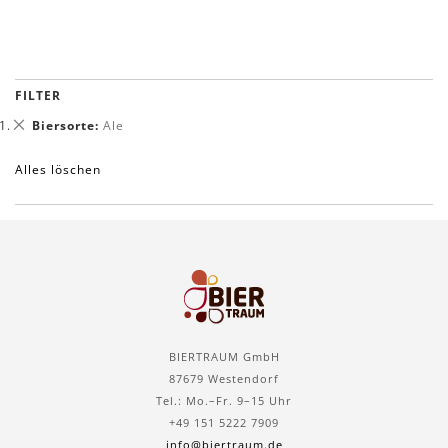
FILTER
Dies
Biersorte
Ale
entfernen
Alles löschen
BIERTRAUM GmbH
87679 Westendorf
Tel.: Mo.–Fr. 9–15 Uhr
+49 151 5222 7909
info@biertraum.de