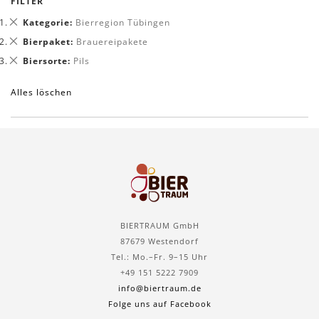
FILTER
Dies
Kategorie
Bierregion Tübingen
entfernen
Dies
Bierpaket
Brauereipakete
entfernen
Dies
Biersorte
Pils
entfernen
Alles löschen
BIERTRAUM GmbH
87679 Westendorf
Tel.: Mo.–Fr. 9–15 Uhr
+49 151 5222 7909
info@biertraum.de
Folge uns auf Facebook